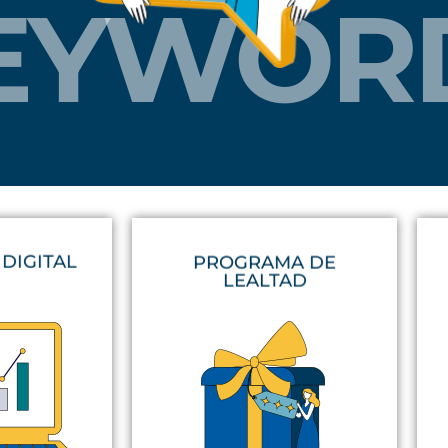
EYWOR
DIGITAL
PROGRAMA DE
LEALTAD
más.
y servicios
distribución.
sirven para
Mismo ocurre con tu canal de
icada a
clientes es tu diferencial.
so de la
competidos, la lealtad de tus
este siglo.
En mercados altamente
las agencias