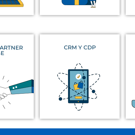
CRM Y CDP
PARTNER
BE
el ciclo de vida con una marca.
tuciones.
una clave única
dentro de todo
zación
para
identificado a cada cliente con
ting digital
es la evolución de un CRM,
ntamos
CDP (Customer Data Platform)
… significa
qué significan. Realmente un
cer pdf’s o
usamos y no todos sabemos
de estar
Aquellos términos que muchos