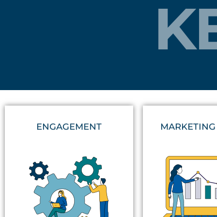
K
ENGAGEMENT
MARKETING 
con tu producto y servicio.
se vendas 
que Puntos Net quiere generar
que tus productos 
duraderas. También es aquello
herramientas que 
aportar por relaciones
tecnología apl
es compromiso
, es ROI, es
También es el u
traducir a español.
Es lealtad,
dicen que hacen en 
Ese término tan difícil de
Aquello que todas 