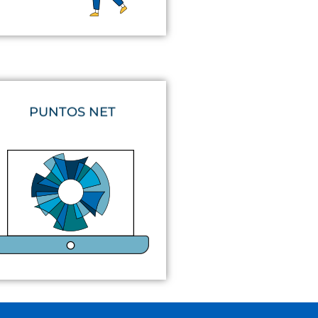
PUNTOS NET
y 100% pasión.
marketing
, mitad
tecnología
...
Es un corazón, mitad