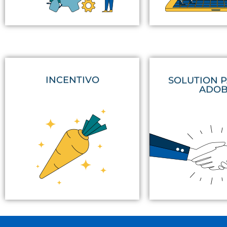
INCENTIVO
SOLUTION 
ADO
empresas e insti
olvide, la clave es
de
alta especiali
o mayorista. Ojo, que no se nos
soluciones
de marke
nuestro vendedor, distribuidor
que impleme
nuestro favor la conducta de
utilizar Photoshop
nos permite modificar a
certificados en ha
Es la zanahoria correcta que
No, no se trata 