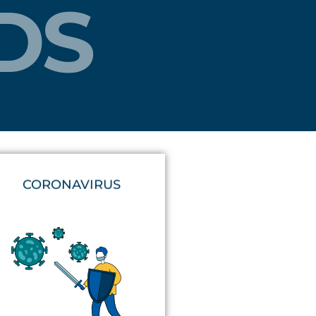
DS
CORONAVIRUS
estrategias comerciales.
reinventar nuestros negocios y
pandemia que nos ha permitido
nuestras mentes. También es la
todos queremos borrar de
Ese hito histórico que (casi)