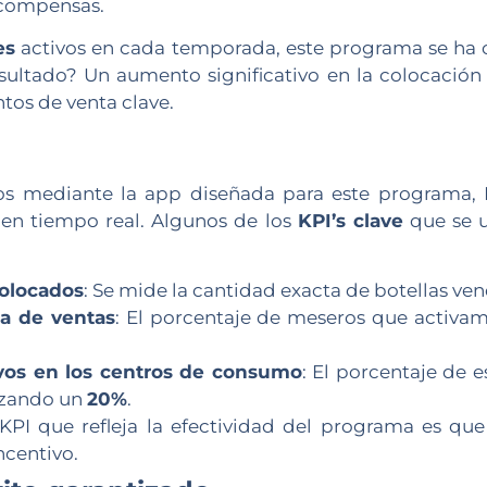
ecompensas.
es
activos en cada temporada, este programa se ha 
esultado? Un aumento significativo en la colocación
ntos de venta clave.
ados mediante la app diseñada para este programa,
 en tiempo real. Algunos de los
KPI’s clave
que se u
colocados
: Se mide la cantidad exacta de botellas ve
za de ventas
: El porcentaje de meseros que activam
vos en los centros de consumo
: El porcentaje de 
nzando un
20%
.
 KPI que refleja la efectividad del programa es q
ncentivo.